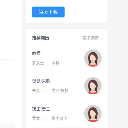
简历下载
推荐简历
更多简历
教师
罗女士
·
本科
贸易/采购
朱女士
·
中专/技校
技工/普工
黄女士
·
高中以下