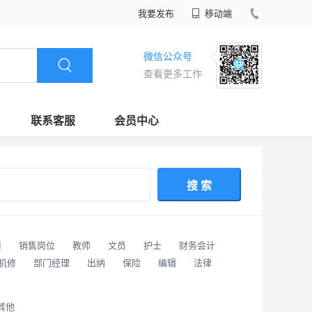
我要发布
移动端
微信公众号
查看更多工作
联系客服
会员中心
搜 索
潢
销售岗位
教师
文员
护士
财务会计
/机修
部门经理
出纳
保险
编辑
法律
其他