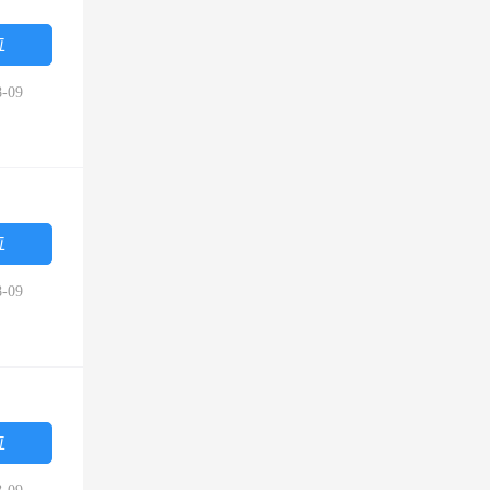
位
-09
位
-09
位