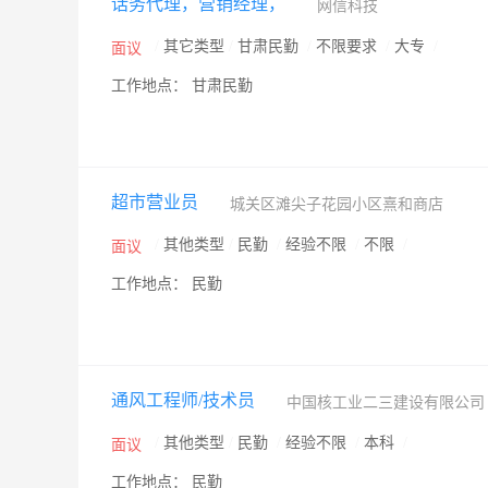
话务代理，营销经理，
网信科技
/
其它类型
/
甘肃民勤
/
不限要求
/
大专
/
面议
工作地点： 甘肃民勤
超市营业员
城关区滩尖子花园小区熹和商店
/
其他类型
/
民勤
/
经验不限
/
不限
/
面议
工作地点： 民勤
通风工程师/技术员
中国核工业二三建设有限公
/
其他类型
/
民勤
/
经验不限
/
本科
/
面议
工作地点： 民勤