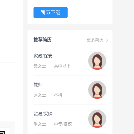
简历下载
推荐简历
更多简历
家政/保安
聂女士
·
高中以下
教师
罗女士
·
本科
贸易/采购
朱女士
·
中专/技校